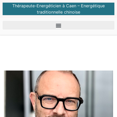
Thérapeute-Energéticien à Caen – Energétique
traditionnelle chinoise